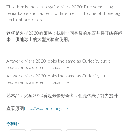
This then is the strategy for Mars 2020: Find something
remarkable and cache it for later return to one of those big
Earth laboratories.
这就是火星2020的策略：找到非同寻常的东西并将其缓存起
来，供地球上的大型实验室使用。
Artwork: Mars 2020 looks the same as Curiosity but it
represents a step-up in capability
Artwork: Mars 2020 looks the same as Curiosity but it
represents a step-up in capability
艺术品：火星2020看起来像好奇者，但是代表了能力提升
查看原图
http://wp.donothing.cn/
分享到：