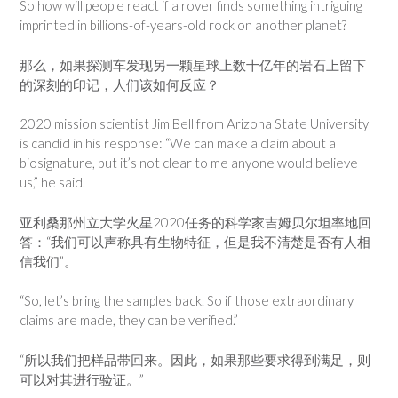
So how will people react if a rover finds something intriguing
imprinted in billions-of-years-old rock on another planet?
那么，如果探测车发现另一颗星球上数十亿年的岩石上留下
的深刻的印记，人们该如何反应？
2020 mission scientist Jim Bell from Arizona State University
is candid in his response: “We can make a claim about a
biosignature, but it’s not clear to me anyone would believe
us,” he said.
亚利桑那州立大学火星2020任务的科学家吉姆贝尔坦率地回
答：“我们可以声称具有生物特征，但是我不清楚是否有人相
信我们”。
“So, let’s bring the samples back. So if those extraordinary
claims are made, they can be verified.”
“所以我们把样品带回来。因此，如果那些要求得到满足，则
可以对其进行验证。”