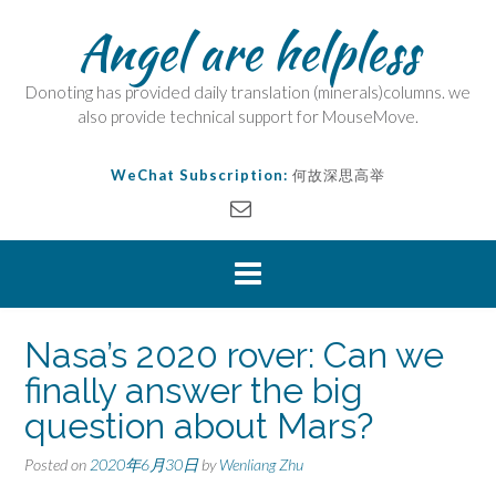
Angel are helpless
Donoting has provided daily translation (minerals)columns. we
also provide technical support for MouseMove.
WeChat Subscription:
何故深思高举
Nasa’s 2020 rover: Can we
finally answer the big
question about Mars?
Posted on
2020年6月30日
by
Wenliang Zhu