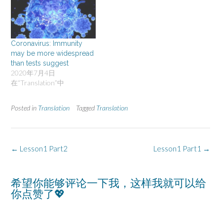
Coronavirus: Immunity
may be more widespread
than tests suggest
2020年7月4日
在“Translation”中
Posted in
Translation
Tagged
Translation
Post
←
Lesson1 Part2
Lesson1 Part1
→
navigation
希望你能够评论一下我，这样我就可以给
你点赞了💖