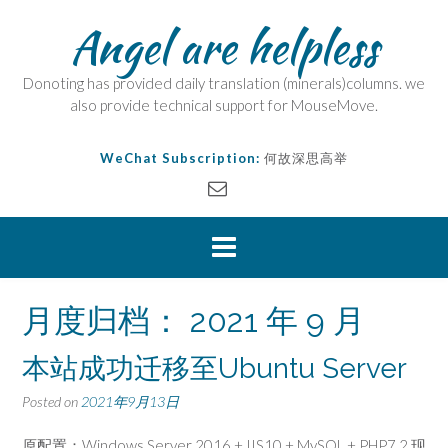
Angel are helpless
Donoting has provided daily translation (minerals)columns. we
also provide technical support for MouseMove.
WeChat Subscription:
何故深思高举
月度归档：
2021 年 9 月
本站成功迁移至Ubuntu Server
Posted on
2021年9月13日
原配置：Windows Server 2016 + IIS10 + MySQL + PHP7.2 现