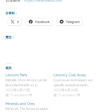
分享到：
X
Facebook
Telegram
赞过：
相关
Lesson1 Part1
Lesson3 Coal Assay
Metallic Ores An ore can be
Coal assay techniques are
described briefly as a…
specific analytical meth…
2020年6月29日
2020年8月28日
在“Translation”中
在“Translation”中
Minerals and Ores
Minerals The forms in which