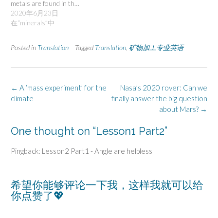
metals are found in th…
2020年6月23日
在“minerals”中
Posted in
Translation
Tagged
Translation
,
矿物加工专业英语
Post
←
A ‘mass experiment’ for the
Nasa’s 2020 rover: Can we
navigation
climate
finally answer the big question
about Mars?
→
One thought on “
Lesson1 Part2
”
Pingback: Lesson2 Part1 - Angle are helpless
希望你能够评论一下我，这样我就可以给
你点赞了💖