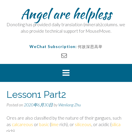
Angel are helpless
Donoting has provided daily translation (minerals)columns. we
also provide technical support for MouseMove.
WeChat Subscription:
何故深思高举
Lesson1 Part2
Posted on
2020年6月30日
by
Wenliang Zhu
Ores are also classified by the nature of their gangues, such
as
calcareous
or
basic
(
lime
rich), or
siliceous
, or acidic (
silica
rich).