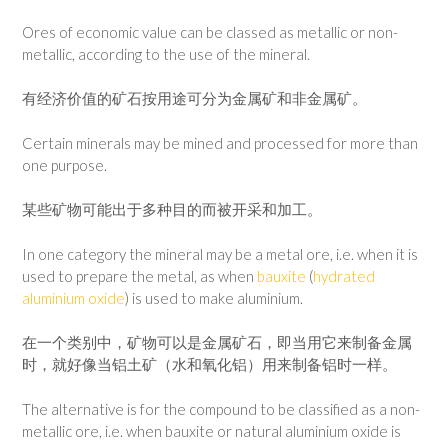
Ores of economic value can be classed as metallic or non-
metallic, according to the use of the mineral.
有经济价值的矿石按用途可分为金属矿和非金属矿。
Certain minerals may be mined and processed for more than
one purpose.
某些矿物可能出于多种目的而被开采和加工。
In one category the mineral may be a metal ore, i.e. when it is
used to prepare the metal, as when
bauxite
(
hydrated
aluminium oxide
) is used to make aluminium.
在一个类别中，矿物可以是金属矿石，即当用它来制备金属
时，就好像当铝土矿（水和氧化铝）用来制备铝时一样。
The alternative is for the compound to be classified as a non-
metallic ore, i.e. when bauxite or natural aluminium oxide is