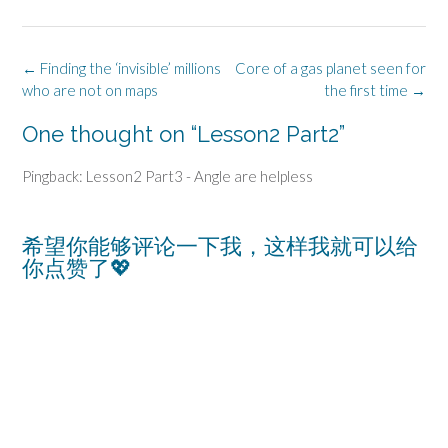
Post
←
Finding the ‘invisible’ millions
Core of a gas planet seen for
navigation
who are not on maps
the first time
→
One thought on “
Lesson2 Part2
”
Pingback: Lesson2 Part3 - Angle are helpless
希望你能够评论一下我，这样我就可以给
你点赞了💖