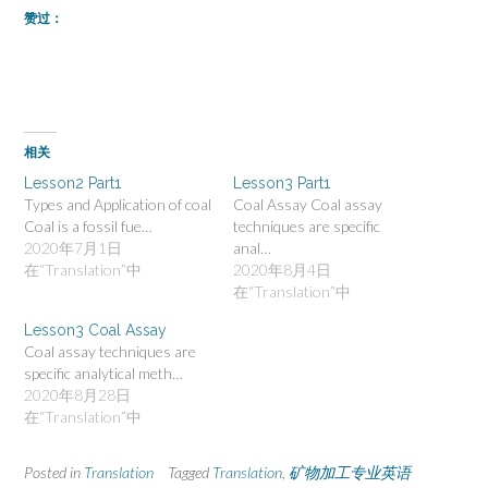
赞过：
相关
Lesson2 Part1
Lesson3 Part1
Types and Application of coal
Coal Assay Coal assay
Coal is a fossil fue…
techniques are specific
2020年7月1日
anal…
在“Translation”中
2020年8月4日
在“Translation”中
Lesson3 Coal Assay
Coal assay techniques are
specific analytical meth…
2020年8月28日
在“Translation”中
Posted in
Translation
Tagged
Translation
,
矿物加工专业英语