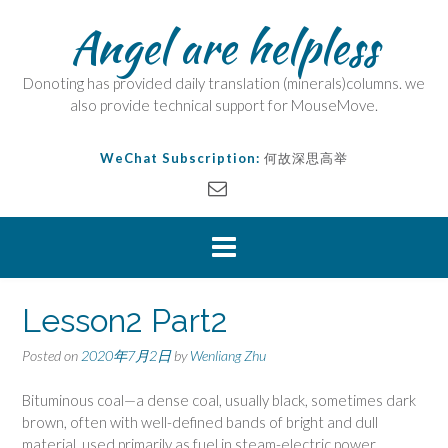
Angel are helpless
Donoting has provided daily translation (minerals)columns. we
also provide technical support for MouseMove.
WeChat Subscription:
何故深思高举
Lesson2 Part2
Posted on
2020年7月2日
by
Wenliang Zhu
Bituminous coal—a dense coal, usually black, sometimes dark
brown, often with well-defined bands of bright and dull
material, used primarily as fuel in steam-electric power