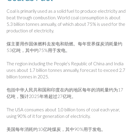
Coal is primarily used as a solid fuel to produce electricity and
beat through combustion. World coal consumption is about
5.3 billion tonnes annually, of which about 75% is used for the
production of electricity.
煤主要用作固体燃料去发电和助燃。每年世界煤炭消耗量约
53亿吨，其中约75%用于发电。
The region including the People’s Republic of China and India
uses about 1.7 billion tonnes annually, forecast to exceed 2.7
billion tonnes in 2025.
包括中华人民共和国和印度在内的地区每年的消耗量约为17
亿吨，预计2025年将超过27亿吨。
The USA consumes about 1.0 billion tons of coal each year,
using 90% of it for generation of electricity.
美国每年消耗约10亿吨煤炭，其中90%用于发电。