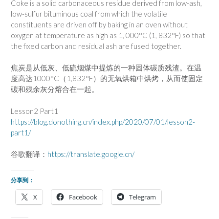
Coke is a solid carbonaceous residue derived from low-ash,
low-sulfur bituminous coal from which the volatile
constituents are driven off by baking in an oven without
oxygen at temperature as high as 1, 000°C (1, 832°F) so that
the fixed carbon and residual ash are fused together.
焦炭是从低灰、低硫烟煤中提炼的一种固体碳质残渣。在温
度高达1000°C（1,832°F）的无氧烘箱中烘烤，从而使固定
碳和残余灰分熔合在一起。
Lesson2 Part1
https://blog.donothing.cn/index.php/2020/07/01/lesson2-
part1/
谷歌翻译：
https://translate.google.cn/
分享到：
X
Facebook
Telegram