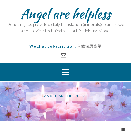
Angel are helpless
Donoting has provided daily translation (minerals)columns. we
also provide technical support for MouseMove.
WeChat Subscription:
何故深思高举
ANGEL ARE HELPLESS