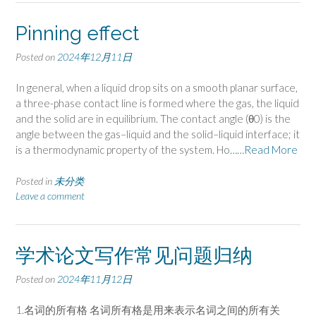
Pinning effect
Posted on
2024年12月11日
In general, when a liquid drop sits on a smooth planar surface,
a three-phase contact line is formed where the gas, the liquid
and the solid are in equilibrium. The contact angle (θ0) is the
angle between the gas–liquid and the solid–liquid interface; it
is a thermodynamic property of the system. Ho
……Read More
Posted in
未分类
Leave a comment
学术论文写作常见问题归纳
Posted on
2024年11月12日
1.名词的所有格 名词所有格‌是用来表示名词之间的所有关