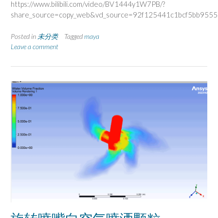
https://www.bilibili.com/video/BV1444y1W7PB/?
share_source=copy_web&vd_source=92f125441c1bcf5bb955
Posted in
未分类
Tagged
maya
Leave a comment